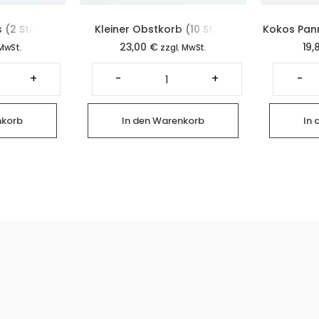
 (2 Stück)
Kleiner Obstkorb (10 Stück
Kokos Pan
23,00
€
19,
Handobst)
im 
 MwSt.
zzgl. MwSt.
tter
Kleiner
oissants
Obstkorb
+
-
+
-
(10
ück)
Stück
nge
Handobst)
Menge
nkorb
In den Warenkorb
In 