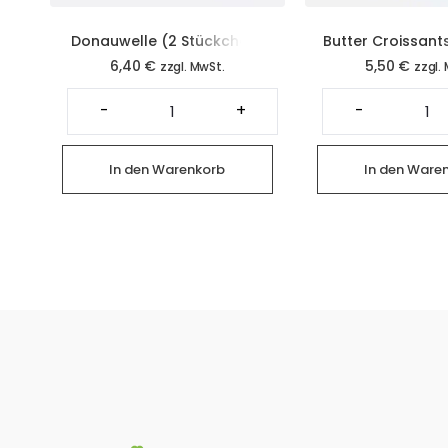
Donauwelle (2 Stückchen)
Butter Croissants
6,40
€
5,50
€
zzgl. MwSt.
zzgl.
Donauwelle
Bu
(2
Cr
-
+
-
Stückchen)
(2
Menge
St
Me
In den Warenkorb
In den Ware