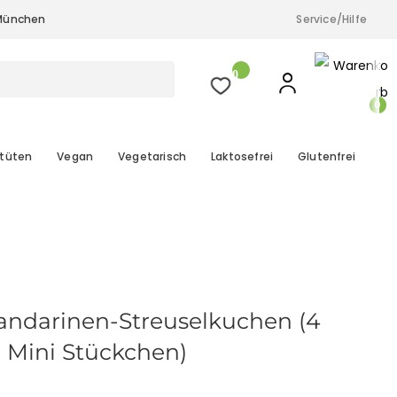
& München
Service/Hilfe
a.M.), Düsseldorf, Köln und München
0
0
tüten
Vegan
Vegetarisch
Laktosefrei
Glutenfrei
ndarinen-Streuselkuchen (4
Mini Stückchen)