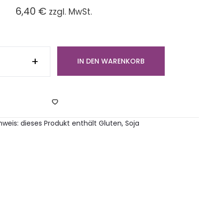
6,40
€
zzgl. MwSt.
aner
darinen-
+
IN DEN WARENKORB
euselkuchen
ckchen)
ge
inweis: dieses Produkt enthält Gluten, Soja