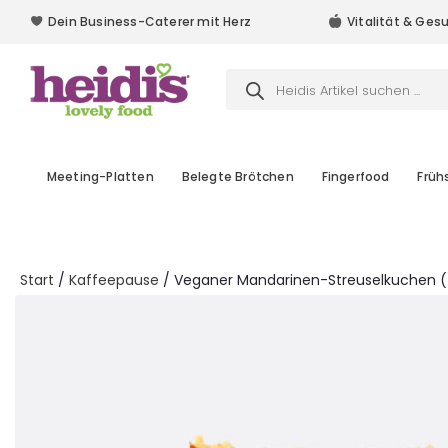
Dein Business-Caterer mit Herz
Vitalität & Ges
Dein Business-Caterer mit Herz
Products
search
Meeting-Platten
Belegte Brötchen
Fingerfood
Früh
Start
/
Kaffeepause
/ Veganer Mandarinen-Streuselkuchen (