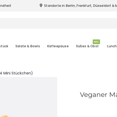
undheit
Standorte in Berlin, Frankfurt, Düsseldorf 
Standort & Lieferung in Berlin, Frankfurt (
NEU
stück
Salate & Bowls
Kaffeepause
Süßes & Obst
Lunch
4 Mini Stückchen)
Veganer Ma