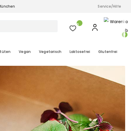
& München
Service/Hilfe
a.M.), Düsseldorf, Köln und München
0
0
tüten
Vegan
Vegetarisch
Laktosefrei
Glutenfrei