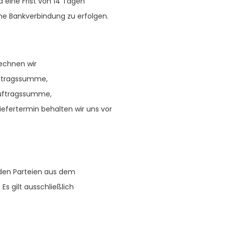
d eine Frist von 14 Tagen
e Bankverbindung zu erfolgen.
rechnen wir
uftragssumme,
Auftragssumme,
iefertermin behalten wir uns vor
 den Parteien aus dem
Es gilt ausschließlich