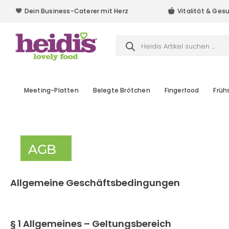
Dein Business-Caterer mit Herz
Vitalität & Ges
Dein Business-Caterer mit Herz
Products
search
Meeting-Platten
Belegte Brötchen
Fingerfood
Früh
AGB
Allgemeine Geschäftsbedingungen
§ 1 Allgemeines – Geltungsbereich