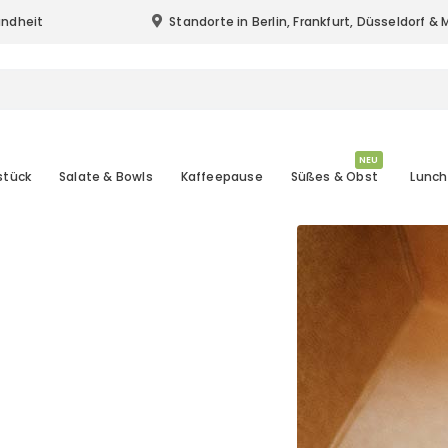
undheit
Standorte in Berlin, Frankfurt, Düsseldorf 
Standort & Lieferung in Berlin, Frankfurt (
NEU
stück
Salate & Bowls
Kaffeepause
Süßes & Obst
Lunch