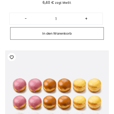
6,40
€
zzgl. MwSt.
Veganer
Mandarinen-
-
+
Streuselkuchen
(4
Mini
Stückchen)
In den Warenkorb
Menge