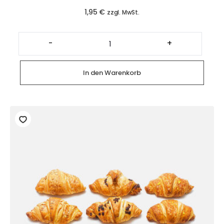
1,95
€
zzgl. MwSt.
Flacher
Teller
-
+
Ø
20cm
(Einweg)
Menge
In den Warenkorb