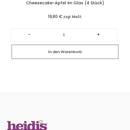
Cheesecake-Apfel im Glas (4 Stück)
19,80
€
zzgl. MwSt.
Cheesecake-
Apfel
-
+
im
Glas
(4
Stück)
In den Warenkorb
Menge