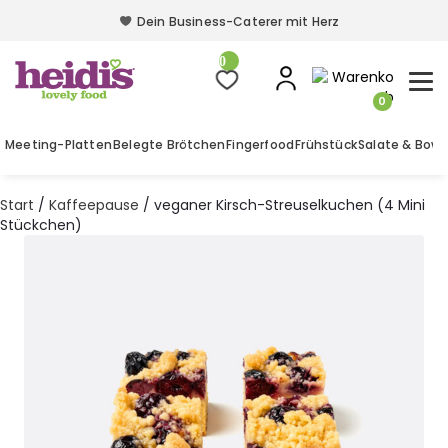
Dein Business-Caterer mit Herz
Dein Business-Caterer mit Herz
0
0
Meeting-Platten
Belegte Brötchen
Fingerfood
Frühstück
Salate & Bowl
Start
/
Kaffeepause
/ veganer Kirsch-Streuselkuchen (4 Mini
Stückchen)