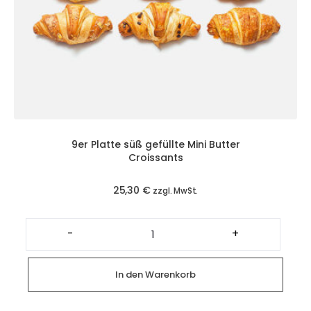
9er Platte süß gefüllte Mini Butter
Croissants
25,30
€
zzgl. MwSt.
9er
Platte
-
+
süß
gefüllte
Mini
Butter
In den Warenkorb
Croissants
Menge