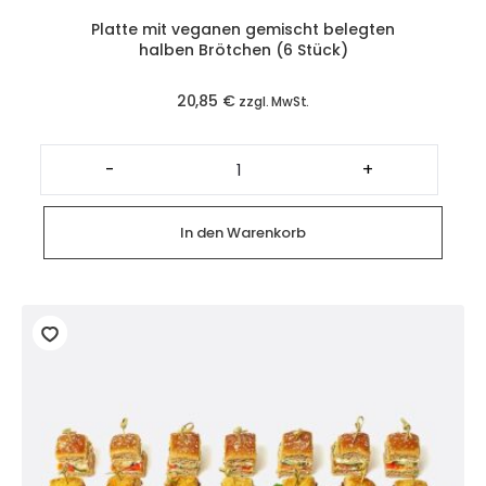
Platte mit veganen gemischt belegten
halben Brötchen (6 Stück)
20,85
€
zzgl. MwSt.
Platte
mit
-
+
veganen
gemischt
belegten
halben
In den Warenkorb
Brötchen
(6
Stück)
Menge