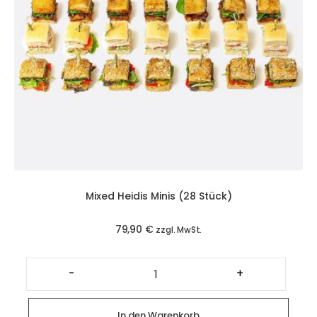
Mixed Heidis Minis (28 Stück)
79,90
€
zzgl. MwSt.
Mixed
Heidis
-
+
Minis
(28
Stück)
Menge
In den Warenkorb