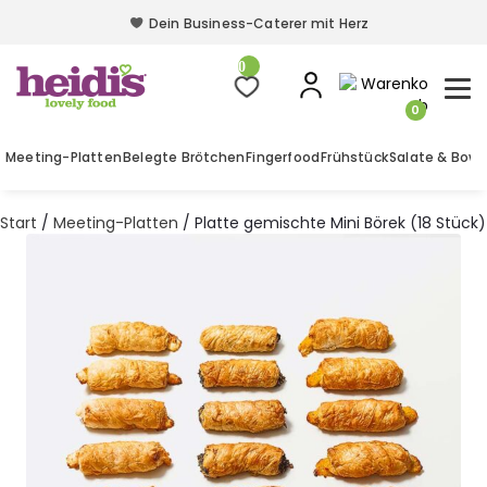
Dein Business-Caterer mit Herz
Dein Business-Caterer mit Herz
0
0
Meeting-Platten
Belegte Brötchen
Fingerfood
Frühstück
Salate & Bowl
Start
/
Meeting-Platten
/ Platte gemischte Mini Börek (18 Stück)