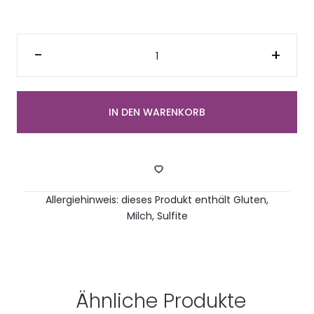
Platte
gemischte
-
+
Mini
Börek
(18
Stück)
Menge
IN DEN WARENKORB
Allergiehinweis: dieses Produkt enthält Gluten,
Milch, Sulfite
Ähnliche Produkte