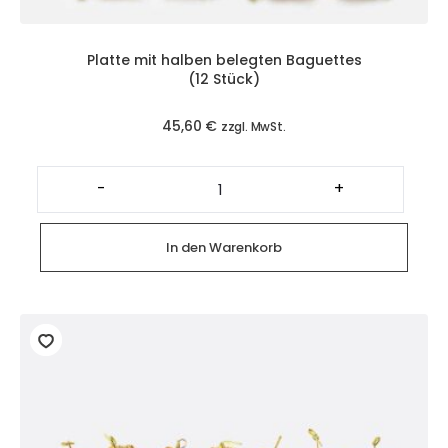
Platte mit halben belegten Baguettes
(12 Stück)
45,60
€
zzgl. MwSt.
Platte
mit
-
+
halben
belegten
Baguettes
(12
In den Warenkorb
Stück)
Menge