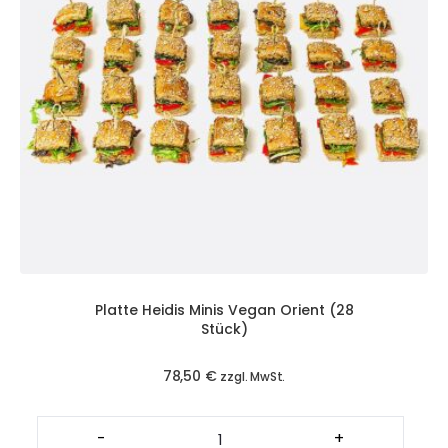
Platte Heidis Minis Vegan Orient (28
Stück)
78,50
€
zzgl. MwSt.
Platte
Heidis
-
+