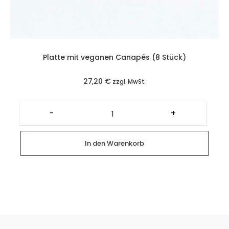
Platte mit veganen Canapés (8 Stück)
27,20
€
zzgl. MwSt.
Platte
mit
-
+
veganen
Canapés
(8
Stück)
In den Warenkorb
Menge